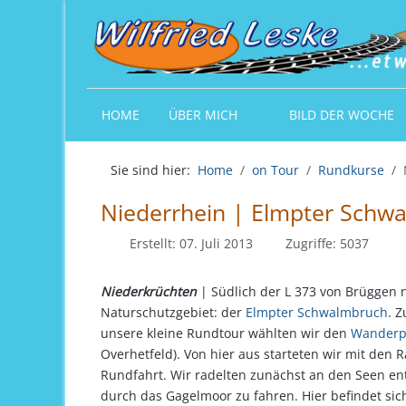
HOME
ÜBER MICH
BILD DER WOCHE
Sie sind hier:
Home
on Tour
Rundkurse
Niederrhein | Elmpter Schw
Erstellt: 07. Juli 2013
Zugriffe: 5037
Niederkrüchten
| Südlich der L 373 von Brüggen 
Naturschutzgebiet: der
Elmpter Schwalmbruch
. 
unsere kleine Rundtour wählten wir den
Wanderp
Overhetfeld). Von hier aus starteten wir mit den 
Rundfahrt. Wir radelten zunächst an den Seen e
durch das Gagelmoor zu fahren. Hier befindet sich