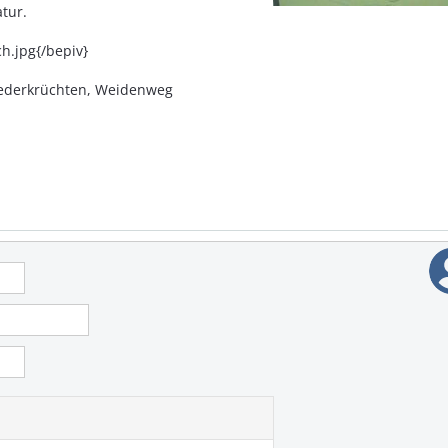
tur.
.jpg{/bepiv}
Niederkrüchten, Weidenweg