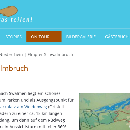
STORIES
ON TOUR
BILDERGALERIE
GÄSTEBUCH
Niederrhein | Elmpter Schwalmbruch
almbruch
nach Swalmen liegt ein schönes
Zum Parken und als Ausgangspunkt für
arkplatz am Weidenweg
(Ortsteil
Rädern zu einer ca. 15 km langen
ntlang, um dann auf dem Rückweg
 ein Aussichtsturm mit toller 360°